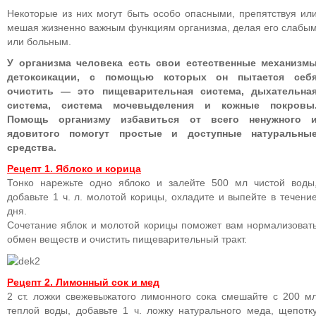
Некоторые из них могут быть особо опасными, препятствуя ил
мешая жизненно важным функциям организма, делая его слабы
или больным.
У организма человека есть свои естественные механизм
детоксикации, с помощью которых он пытается себ
очистить — это пищеварительная система, дыхательна
система, система мочевыделения и кожные покровы
Помощь организму избавиться от всего ненужного 
ядовитого помогут простые и доступные натуральны
средства.
Рецепт 1. Яблоко и корица
Тонко нарежьте одно яблоко и залейте 500 мл чистой воды
добавьте 1 ч. л. молотой корицы, охладите и выпейте в течени
дня.
Сочетание яблок и молотой корицы поможет вам нормализоват
обмен веществ и очистить пищеварительный тракт.
Рецепт 2. Лимонный сок и мед
2 ст. ложки свежевыжатого лимонного сока смешайте с 200 м
теплой воды, добавьте 1 ч. ложку натурального меда, щепотк